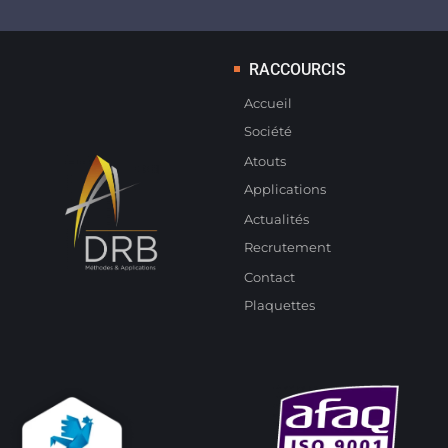
RACCOURCIS
Accueil
Société
Atouts
Applications
Actualités
Recrutement
Contact
Plaquettes