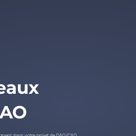
reaux
CAO
agnent dans votre projet de DAO/CAO