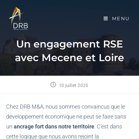
MENU
Un engagement RSE
avec Mecene et Loire
10 juillet 2025
Chez DRB M&A, nous sommes convaincus que le
développement économique ne peut se faire sans
un
ancrage fort dans notre territoire
. C’est dans
cette logique que nous avons rejoint la